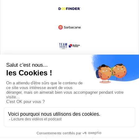
Devenir partenaire
© Copyright 2008 / 2026,
DECODE MEDIA, The Innovation Media
Company.
All Rights Reserved
Twitter
RSS