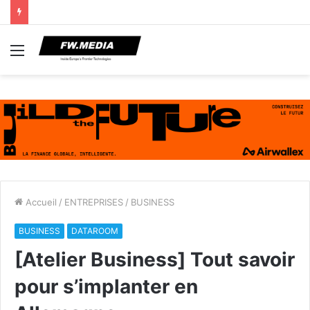
Menu
Accueil
/
ENTREPRISES
/
BUSINESS
BUSINESS
DATAROOM
[Atelier Business] Tout savoir
pour s’implanter en