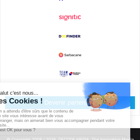
Devenir partenaire
© Copyright 2008 / 2026,
DECODE MEDIA, The Innovation Media