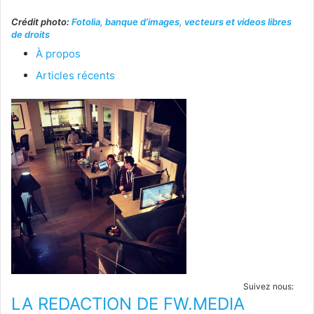
Crédit photo:
Fotolia, banque d’images, vecteurs et videos libres
de droits
À propos
Articles récents
Suivez nous:
LA REDACTION DE FW.MEDIA