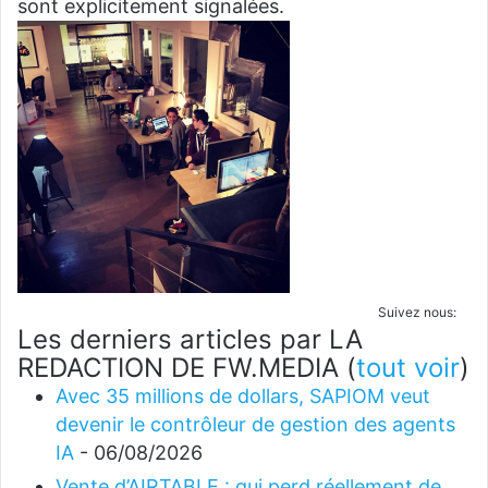
sont explicitement signalées.
Suivez nous:
Les derniers articles par LA
REDACTION DE FW.MEDIA
(
tout voir
)
Avec 35 millions de dollars, SAPIOM veut
devenir le contrôleur de gestion des agents
IA
- 06/08/2026
Vente d’AIRTABLE : qui perd réellement de