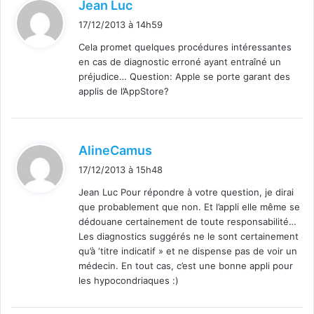
d
Jean Luc
i
17/12/2013 à 14h59
t
Cela promet quelques procédures intéressantes
en cas de diagnostic erroné ayant entraîné un
:
préjudice… Question: Apple se porte garant des
applis de l’AppStore?
d
AlineCamus
i
17/12/2013 à 15h48
t
Jean Luc Pour répondre à votre question, je dirai
que probablement que non. Et l’appli elle même se
:
dédouane certainement de toute responsabilité…
Les diagnostics suggérés ne le sont certainement
qu’à ‘titre indicatif » et ne dispense pas de voir un
médecin. En tout cas, c’est une bonne appli pour
les hypocondriaques :)