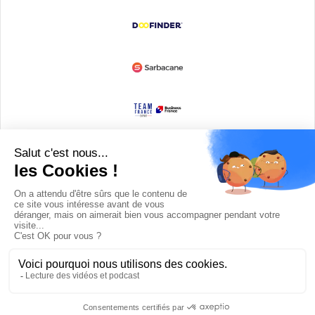
Devenir partenaire
© Copyright 2008 / 2026,
DECODE MEDIA, The Innovation Media
Company.
All Rights Reserved
Twitter
RSS