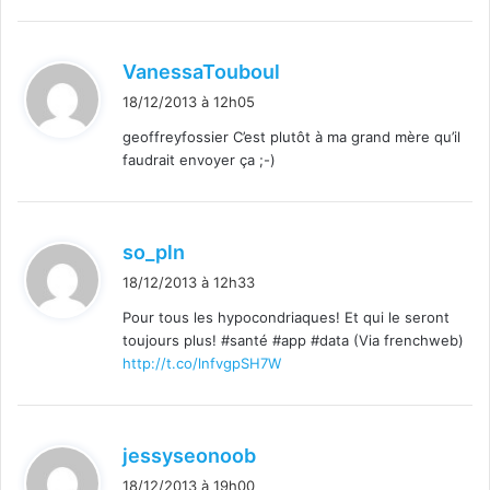
d
VanessaTouboul
i
18/12/2013 à 12h05
t
geoffreyfossier C’est plutôt à ma grand mère qu’il
faudrait envoyer ça ;-)
:
d
so_pln
i
18/12/2013 à 12h33
t
Pour tous les hypocondriaques! Et qui le seront
toujours plus! #santé #app #data (Via frenchweb)
:
http://t.co/lnfvgpSH7W
d
jessyseonoob
i
18/12/2013 à 19h00