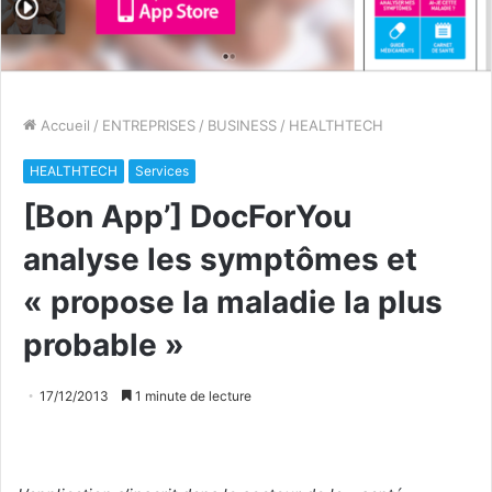
Accueil
/
ENTREPRISES
/
BUSINESS
/
HEALTHTECH
HEALTHTECH
Services
[Bon App’] DocForYou
analyse les symptômes et
« propose la maladie la plus
probable »
17/12/2013
1 minute de lecture