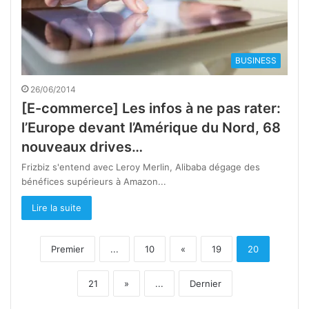
BUSINESS
26/06/2014
[E-commerce] Les infos à ne pas rater:
l’Europe devant l’Amérique du Nord, 68
nouveaux drives…
Frizbiz s'entend avec Leroy Merlin, Alibaba dégage des
bénéfices supérieurs à Amazon...
Lire la suite
Premier
...
10
«
19
20
21
»
...
Dernier