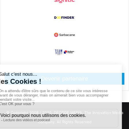
Devenir partenaire
© Copyright 2008 / 2026,
DECODE MEDIA, The Innovation Media
Company.
All Rights Reserved