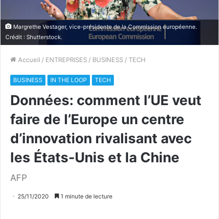
Margrethe Vestager, vice-présidente de la Commission européenne.
Crédit : Shutterstock.
Accueil
/
ENTREPRISES
/
BUSINESS
/
TECH
BUSINESS
IN THE LOOP
TECH
Données: comment l’UE veut
faire de l’Europe un centre
d’innovation rivalisant avec
les États-Unis et la Chine
AFP
25/11/2020
1 minute de lecture