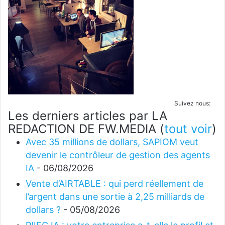
Suivez nous:
Les derniers articles par LA
REDACTION DE FW.MEDIA
(
tout voir
)
Avec 35 millions de dollars, SAPIOM veut
devenir le contrôleur de gestion des agents
IA
- 06/08/2026
Vente d’AIRTABLE : qui perd réellement de
l’argent dans une sortie à 2,25 milliards de
dollars ?
- 05/08/2026