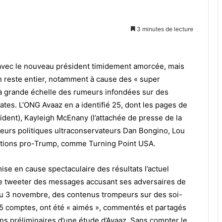
3 minutes de lecture
n avec le nouveau président timidement amorcée, mais
n reste entier, notamment à cause des « super
à grande échelle des rumeurs infondées sur des
tes. L’ONG Avaaz en a identifié 25, dont les pages de
sident), Kayleigh McEnany (l’attachée de presse de la
eurs politiques ultraconservateurs Dan Bongino, Lou
ations pro-Trump, comme Turning Point USA.
se en cause spectaculaire des résultats l’actuel
 de tweeter des messages accusant ses adversaires de
in du 3 novembre, des contenus trompeurs sur des soi-
25 comptes, ont été « aimés », commentés et partagés
ons préliminaires d’une étude d’Avaaz. Sans compter le