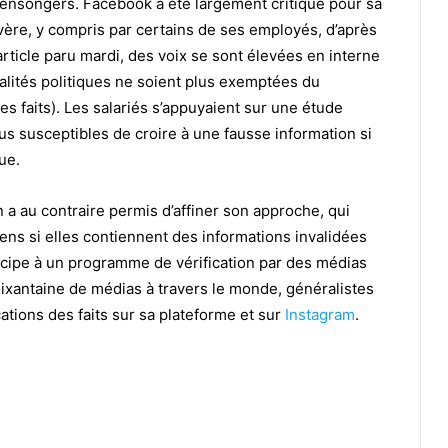
mensongers. Facebook a été largement critiqué pour sa
vère, y compris par certains de ses employés, d’après
article paru mardi, des voix se sont élevées en interne
lités politiques ne soient plus exemptées du
s faits). Les salariés s’appuyaient sur une étude
lus susceptibles de croire à une fausse information si
ue.
n a au contraire permis d’affiner son approche, qui
ciens si elles contiennent des informations invalidées
icipe à un programme de vérification par des médias
xantaine de médias à travers le monde, généralistes
ications des faits sur sa plateforme et sur
Instagram
.