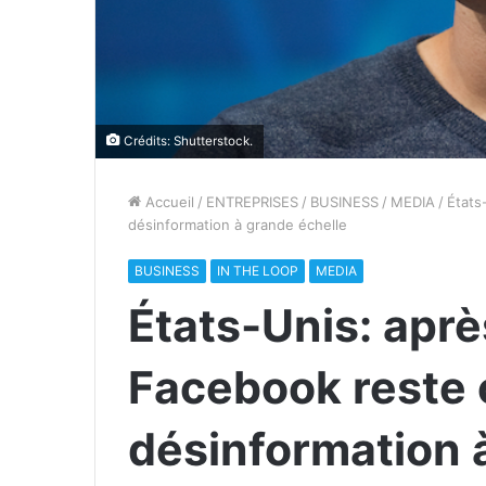
Crédits: Shutterstock.
Accueil
/
ENTREPRISES
/
BUSINESS
/
MEDIA
/
États
désinformation à grande échelle
BUSINESS
IN THE LOOP
MEDIA
États-Unis: aprè
Facebook reste 
désinformation 