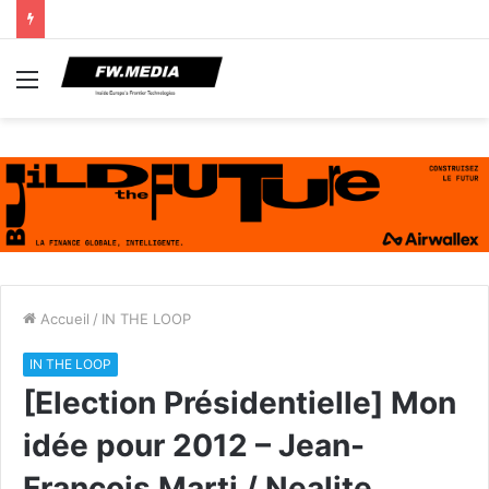
Menu
Accueil
/
IN THE LOOP
IN THE LOOP
[Election Présidentielle] Mon
idée pour 2012 – Jean-
François Marti / Nealite