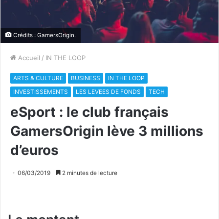
Crédits : GamersOrigin.
Accueil
/
IN THE LOOP
ARTS & CULTURE
BUSINESS
IN THE LOOP
INVESTISSEMENTS
LES LEVEES DE FONDS
TECH
eSport : le club français
GamersOrigin lève 3 millions
d’euros
06/03/2019
2 minutes de lecture