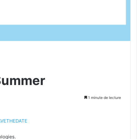
 Summer
1 minute de lecture
AVETHEDATE
logies.