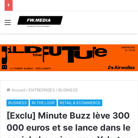
Menu
Accueil
/
ENTREPRISES
/
BUSINESS
BUSINESS
IN THE LOOP
RETAIL & ECOMMERCE
[Exclu] Minute Buzz lève 300
000 euros et se lance dans le