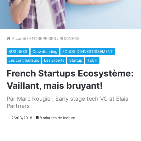
Accueil
/
ENTREPRISES
/
BUSINESS
BUSINESS
Crowdfunding
FONDS D'INVESTISSEMENT
Les contributeurs
Les Experts
Startup
TECH
French Startups Ecosystème:
Vaillant, mais bruyant!
Par Marc Rougier, Early stage tech VC at Elaia
Partners
26/03/2018
8 minutes de lecture