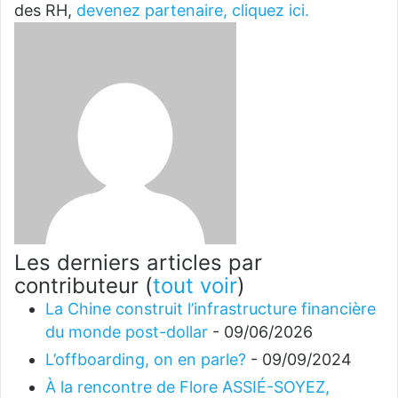
des RH,
devenez partenaire, cliquez ici.
Les derniers articles par
contributeur
(
tout voir
)
La Chine construit l’infrastructure financière
du monde post-dollar
- 09/06/2026
L’offboarding, on en parle?
- 09/09/2024
À la rencontre de Flore ASSIÉ-SOYEZ,