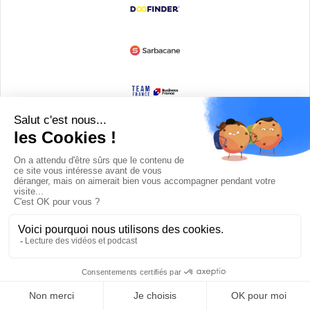
Devenir partenaire
© Copyright 2008 / 2026,
DECODE MEDIA, The Innovation Media
Company.
All Rights Reserved
Twitter
RSS