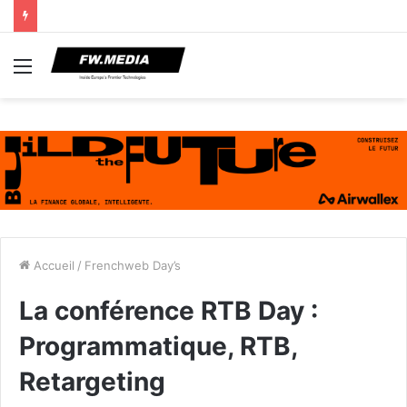
Menu
Accueil
/
Frenchweb Day’s
La conférence RTB Day :
Programmatique, RTB,
Retargeting