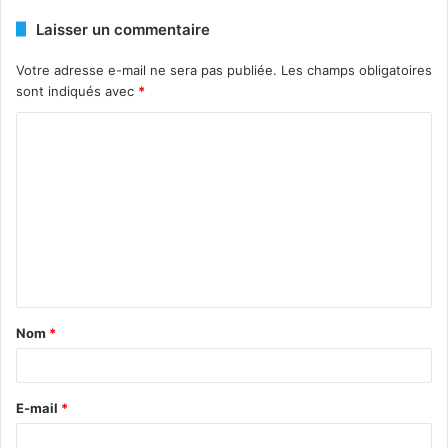
Laisser un commentaire
Votre adresse e-mail ne sera pas publiée.
Les champs obligatoires
sont indiqués avec
*
C
o
m
m
e
n
t
Nom
*
a
i
r
E-mail
*
e