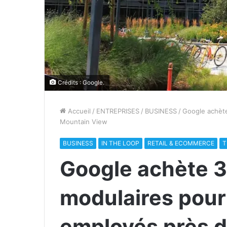
Crédits : Google.
Accueil
/
ENTREPRISES
/
BUSINESS
/
Google achète
Mountain View
BUSINESS
IN THE LOOP
RETAIL & ECOMMERCE
T
Google achète 
modulaires pour
employés près 