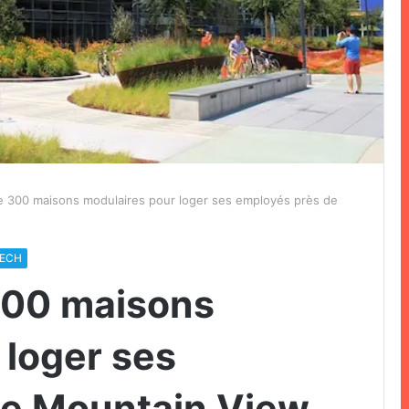
 300 maisons modulaires pour loger ses employés près de
ECH
300 maisons
 loger ses
de Mountain View