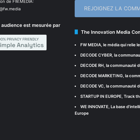
ion de FW.MEDIA:
REJOIGNEZ LA COM
n@fw.media
 audience est mesurée par
The Innovation Media C
FW MEDIA
, le média qui relie 
DECODE CYBER
, la communau
DECODE RH
, la communauté d
DECODE MARKETING
, la com
DECODE VC
, la communauté d
STARTUP IN EUROPE
, Track t
WE INNOVATE
, La base d'int
Europe