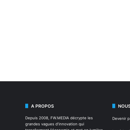
A PROPOS
NOUS
Depuis 2008,
FW.MEDIA
décrypte les
Devenir 
grandes vagues d'innovation qui
transforment l'économie et met en lumière