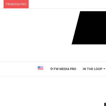
FW.MEDIA PRO
FW MEDIA PRO
IN THE LOOP