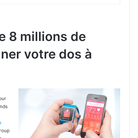
e 8 millions de
gner votre dos à
our
onds
s
Group