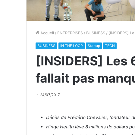
Accueil
/
ENTREPRISES
/
BUSINESS
/
[INSIDERS] Les
BUSINESS
IN THE LOOP
Startup
TECH
[INSIDERS] Les 6
fallait pas manq
24/07/2017
Décès de Frédéric Chevalier, fondateur
Hinge Health lève 8 millions de dollars po