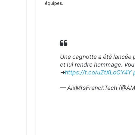
équipes.
Une cagnotte a été lancée p
et lui rendre hommage. Vous
➜
https://t.co/uZtXLoCY4Y
— AixMrsFrenchTech (@AM