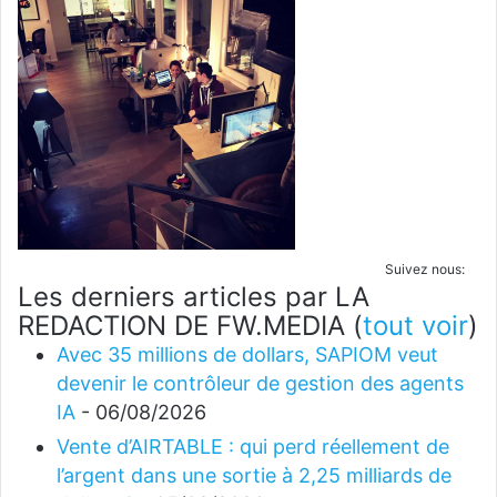
Suivez nous:
Les derniers articles par LA
REDACTION DE FW.MEDIA
(
tout voir
)
Avec 35 millions de dollars, SAPIOM veut
devenir le contrôleur de gestion des agents
IA
- 06/08/2026
Vente d’AIRTABLE : qui perd réellement de
l’argent dans une sortie à 2,25 milliards de