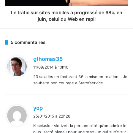
Le trafic sur sites mobiles a progressé de 68% en
juin, celui du Web en repli
5 commentaires
d
gthomas35
i
11/09/2014 à 10h10
t
23 salariés en facturant 3€ la mise en relation… Je
souhaite bon courage à Starofservice.
:
d
yop
i
25/01/2015 à 22h28
t
Kosciusko-Morizet, la personnalité qu’on admire le
plus, sacré niveau pour une start-up qui surfe sur