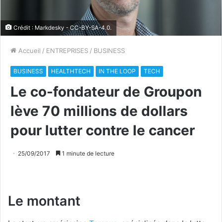
Crédit : Markdesky - CC-BY-SA-4.0.
Accueil
/
ENTREPRISES
/
BUSINESS
BUSINESS
HEALTHTECH
IN THE LOOP
TECH
Le co-fondateur de Groupon
lève 70 millions de dollars
pour lutter contre le cancer
25/09/2017
1 minute de lecture
Le montant