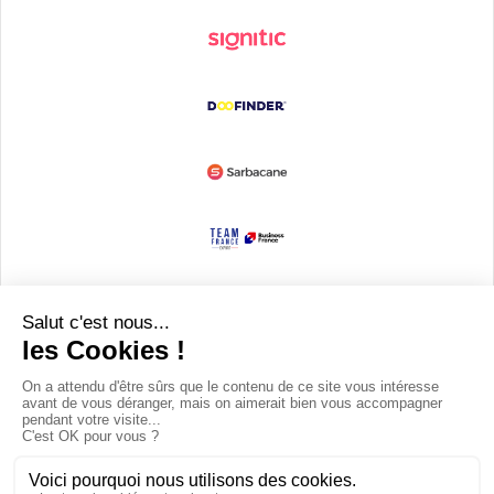
Devenir partenaire
© Copyright 2008 / 2026,
DECODE MEDIA, The Innovation Media