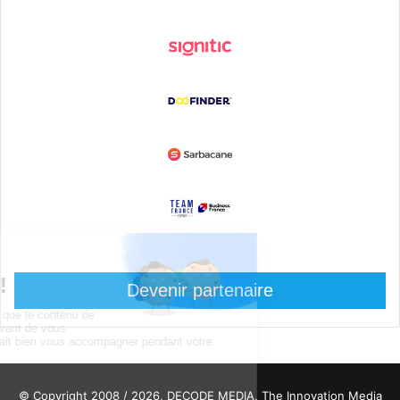
Devenir partenaire
© Copyright 2008 / 2026,
DECODE MEDIA, The Innovation Media