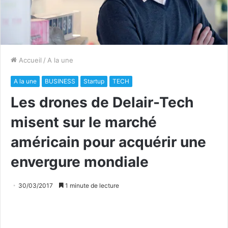
Accueil
/
A la une
A la une
BUSINESS
Startup
TECH
Les drones de Delair-Tech
misent sur le marché
américain pour acquérir une
envergure mondiale
30/03/2017
1 minute de lecture