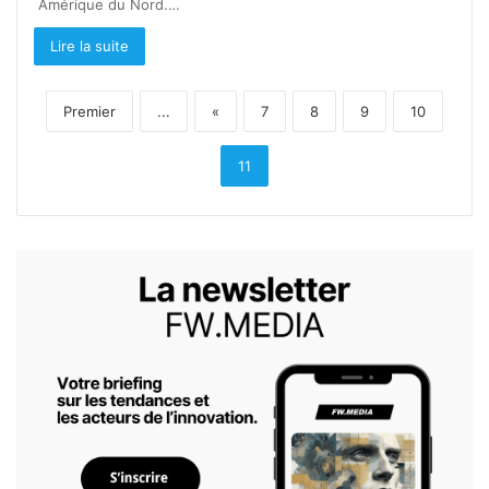
Amérique du Nord.…
Lire la suite
Premier
...
«
7
8
9
10
11