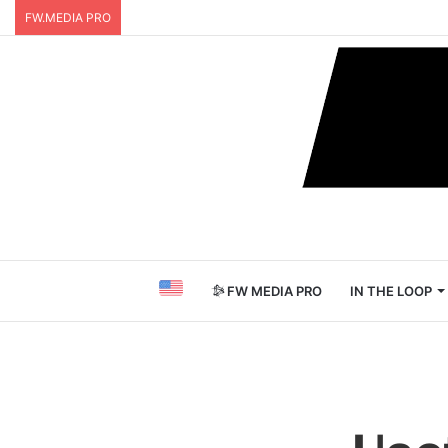
FW.MEDIA PRO
FW MEDIA PRO
IN THE LOOP