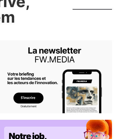
rive,
em