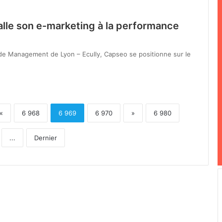
alle son e-marketing à la performance
e de Management de Lyon – Ecully, Capseo se positionne sur le
«
6 968
6 969
6 970
»
6 980
...
Dernier