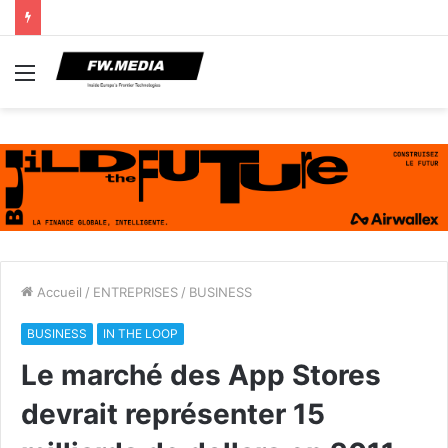
Menu
Accueil
/
ENTREPRISES
/
BUSINESS
BUSINESS
IN THE LOOP
Le marché des App Stores
devrait représenter 15