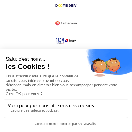
Devenir partenaire
© Copyright 2008 / 2026,
DECODE MEDIA, The Innovation Media
Company.
All Rights Reserved
Twitter
RSS