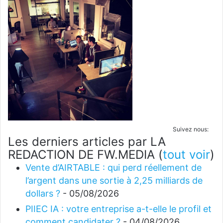
Suivez nous:
Les derniers articles par LA
REDACTION DE FW.MEDIA
(
tout voir
)
Vente d’AIRTABLE : qui perd réellement de
l’argent dans une sortie à 2,25 milliards de
dollars ?
- 05/08/2026
PIIEC IA : votre entreprise a-t-elle le profil et
comment candidater ?
- 04/08/2026