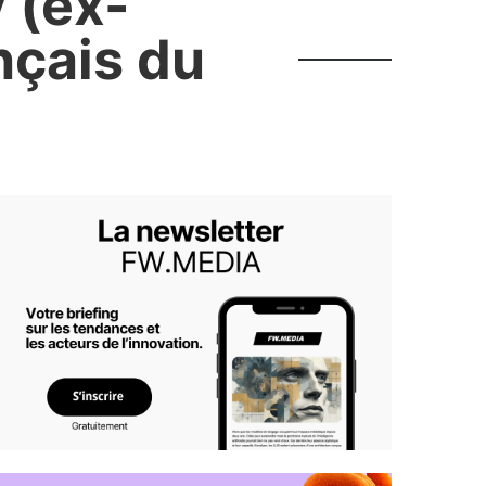
 (ex-
nçais du