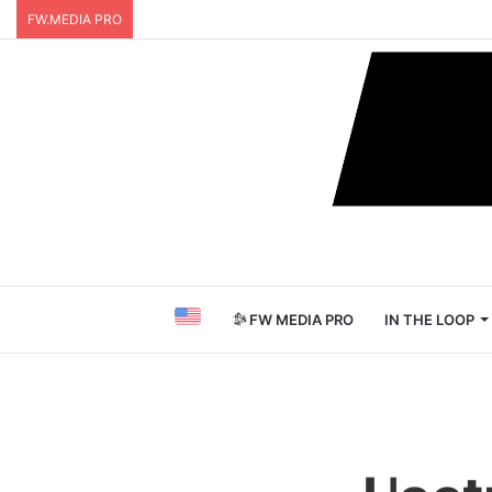
FW.MEDIA PRO
FW MEDIA PRO
IN THE LOOP