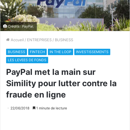
Crédits : PayPal.
Accueil
/
ENTREPRISES
/
BUSINESS
BUSINESS
FINTECH
IN THE LOOP
INVESTISSEMENTS
LES LEVEES DE FONDS
PayPal met la main sur
Simility pour lutter contre la
fraude en ligne
22/06/2018
1 minute de lecture