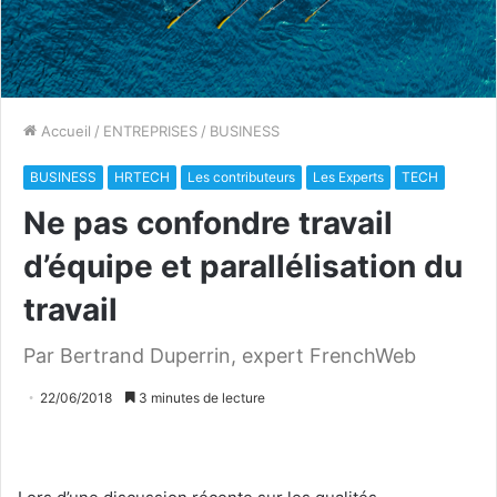
Accueil
/
ENTREPRISES
/
BUSINESS
BUSINESS
HRTECH
Les contributeurs
Les Experts
TECH
Ne pas confondre travail
d’équipe et parallélisation du
travail
Par Bertrand Duperrin, expert FrenchWeb
22/06/2018
3 minutes de lecture