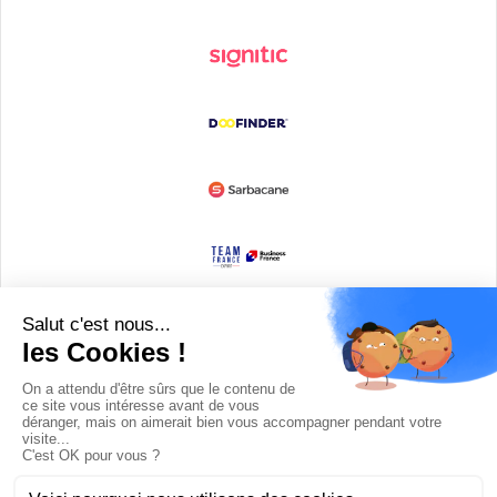
Devenir partenaire
© Copyright 2008 / 2026,
DECODE MEDIA, The Innovation Media