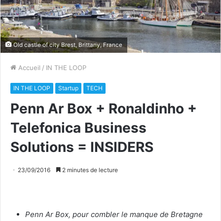
Old castle of city Brest, Brittany, France
Accueil
/
IN THE LOOP
IN THE LOOP
Startup
TECH
Penn Ar Box + Ronaldinho +
Telefonica Business
Solutions = INSIDERS
23/09/2016
2 minutes de lecture
Penn Ar Box, pour combler le manque de Bretagne