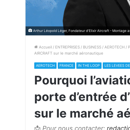
Arthur Léopold Léger, Fondateur d'Elixir Aircraft - Montage as
Accueil
/
ENTREPRISES
/
BUSINESS
/
AEROTECH
/
P
AIRCRAFT sur le marché aéronautique
AEROTECH
FRANCE
IN THE LOOP
LES LEVEES D
Pourquoi l’aviati
porte d’entrée 
sur le marché a
📩
Pour nous contacter:
redact