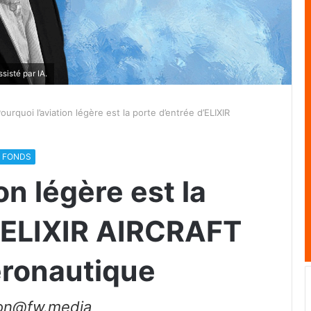
sisté par IA.
ourquoi l’aviation légère est la porte d’entrée d’ELIXIR
E FONDS
on légère est la
d’ELIXIR AIRCRAFT
éronautique
ion@fw.media