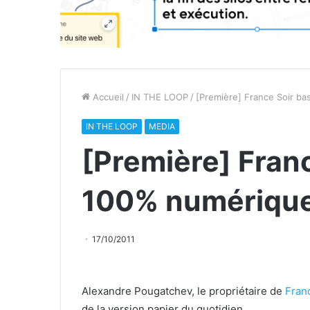
Accueil
/
IN THE LOOP
/
[Première] France Soir b
IN THE LOOP
MEDIA
[Première] Fran
100% numériqu
17/10/2011
Alexandre Pougatchev, le propriétaire de
Fran
de la version papier du quotidien.