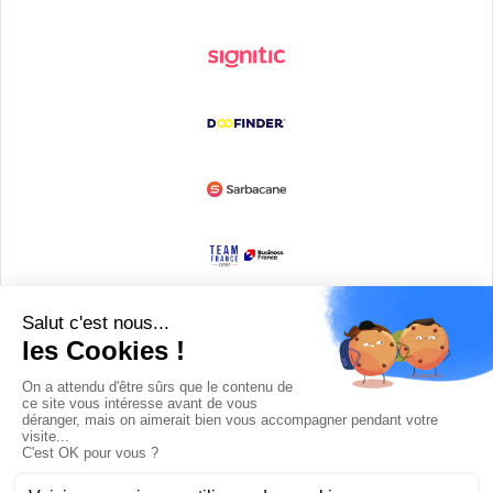
Devenir partenaire
© Copyright 2008 / 2026,
DECODE MEDIA, The Innovation Media