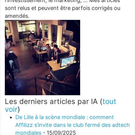
l'investissement, le marketing, ... Mes articles
sont relus et peuvent être parfois corrigés ou
amendés.
Les derniers articles par IA
(
tout
voir
)
De Lille à la scène mondiale : comment
Affilizz s’invite dans le club fermé des adtech
mondiales
- 15/09/2025