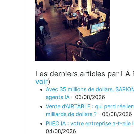
Les derniers articles par 
voir
)
Avec 35 millions de dollars, SAPIO
agents IA
- 06/08/2026
Vente d’AIRTABLE : qui perd réellem
milliards de dollars ?
- 05/08/2026
PIIEC IA : votre entreprise a-t-elle
04/08/2026