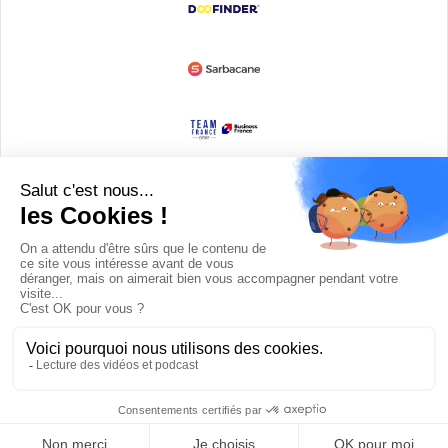
Devenir partenaire
© Copyright 2008 / 2026,
DECODE MEDIA, The Innovation Media
Company.
All Rights Reserved
Twitter
RSS