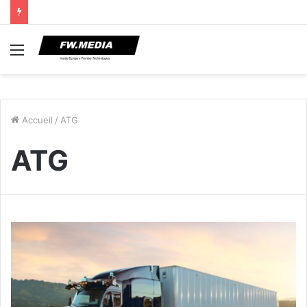
Menu
Accueil
/
ATG
ATG