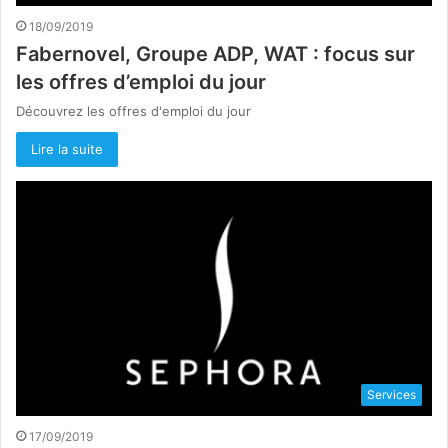
18/09/2019
Fabernovel, Groupe ADP, WAT : focus sur
les offres d’emploi du jour
Découvrez les offres d'emploi du jour
Lire la suite
Services
17/09/2019