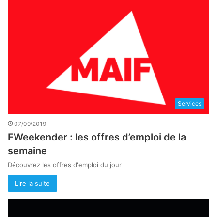
Services
07/09/2019
FWeekender : les offres d’emploi de la
semaine
Découvrez les offres d'emploi du jour
Lire la suite