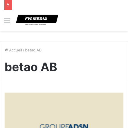
Menu
Accueil
/
betao AB
betao AB