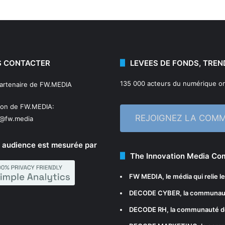
 CONTACTER
LEVEES DE FONDS, TREN
135 000 acteurs du numérique on
partenaire de FW.MEDIA
ion de FW.MEDIA:
REJOIGNEZ LA COM
n@fw.media
 audience est mesurée par
The Innovation Media C
FW MEDIA
, le média qui relie 
DECODE CYBER
, la communau
DECODE RH
, la communauté d