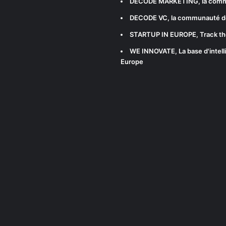
DECODE MARKETING
, la com
DECODE VC
, la communauté d
STARTUP IN EUROPE
, Track t
WE INNOVATE
, La base d'int
Europe