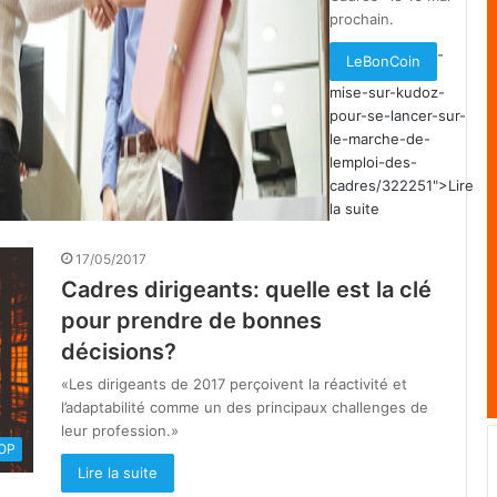
prochain.
-
LeBonCoin
mise-sur-kudoz-
pour-se-lancer-sur-
le-marche-de-
lemploi-des-
cadres/322251">Lire
la suite
17/05/2017
Cadres dirigeants: quelle est la clé
pour prendre de bonnes
décisions?
«Les dirigeants de 2017 perçoivent la réactivité et
l’adaptabilité comme un des principaux challenges de
leur profession.»
OOP
Lire la suite