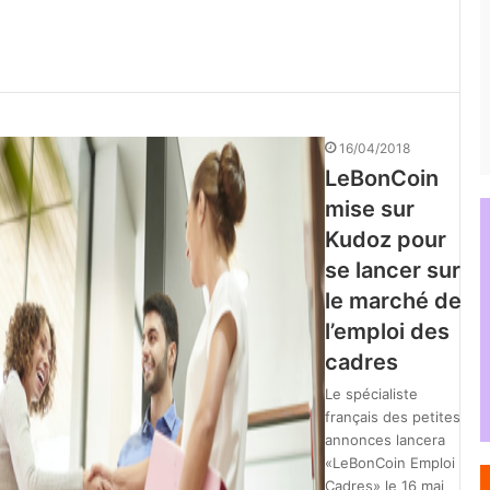
16/04/2018
LeBonCoin
mise sur
Kudoz pour
se lancer sur
le marché de
l’emploi des
cadres
Le spécialiste
français des petites
annonces lancera
«LeBonCoin Emploi
Cadres» le 16 mai