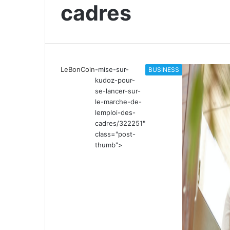
cadres
LeBonCoin
-mise-sur-
BUSINESS
kudoz-pour-
se-lancer-sur-
le-marche-de-
lemploi-des-
cadres/322251"
class="post-
thumb">