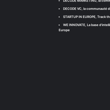
DECODE MARKETING
, la com
DECODE VC
, la communauté d
STARTUP IN EUROPE
, Track t
WE INNOVATE
, La base d'int
Europe