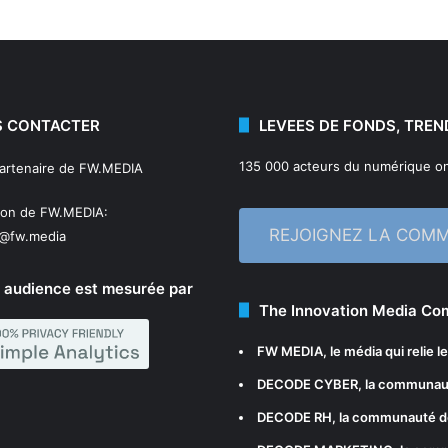
 CONTACTER
LEVEES DE FONDS, TREN
135 000 acteurs du numérique on
partenaire de FW.MEDIA
ion de FW.MEDIA:
REJOIGNEZ LA COM
n@fw.media
 audience est mesurée par
The Innovation Media C
FW MEDIA
, le média qui relie 
DECODE CYBER
, la communau
DECODE RH
, la communauté d