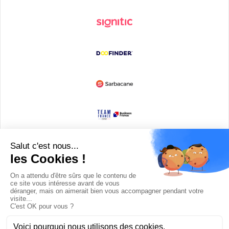
Devenir partenaire
© Copyright 2008 / 2026,
DECODE MEDIA, The Innovation Media