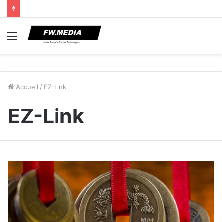
Menu
Accueil
/
EZ-Link
EZ-Link