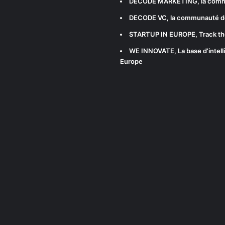
DECODE MARKETING
, la com
DECODE VC
, la communauté d
STARTUP IN EUROPE
, Track t
WE INNOVATE
, La base d'int
Europe