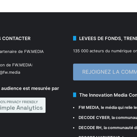
 CONTACTER
LEVEES DE FONDS, TREN
135 000 acteurs du numérique on
partenaire de FW.MEDIA
ion de FW.MEDIA:
REJOIGNEZ LA COM
n@fw.media
 audience est mesurée par
The Innovation Media C
FW MEDIA
, le média qui relie 
DECODE CYBER
, la communau
DECODE RH
, la communauté d