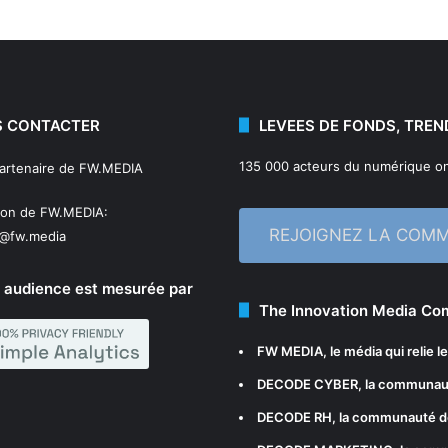
 CONTACTER
LEVEES DE FONDS, TREN
135 000 acteurs du numérique on
partenaire de FW.MEDIA
ion de FW.MEDIA:
REJOIGNEZ LA COM
n@fw.media
 audience est mesurée par
The Innovation Media C
FW MEDIA
, le média qui relie 
DECODE CYBER
, la communau
DECODE RH
, la communauté d