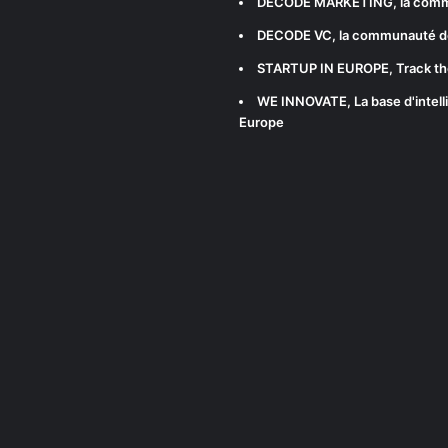
DECODE MARKETING
, la com
DECODE VC
, la communauté d
STARTUP IN EUROPE
, Track t
WE INNOVATE
, La base d'int
Europe