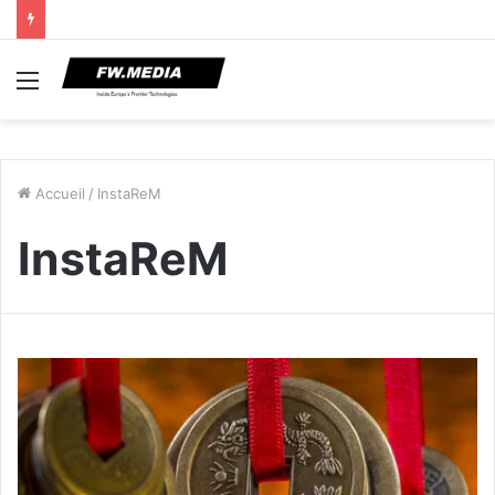
Menu
Accueil
/
InstaReM
InstaReM