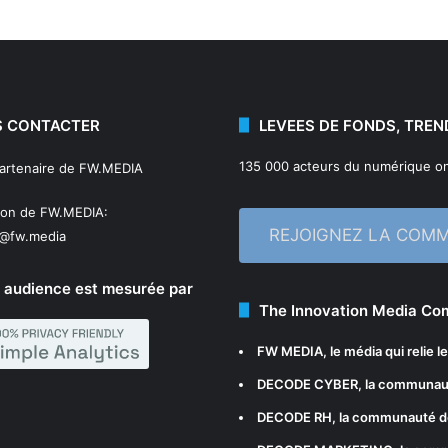
 CONTACTER
LEVEES DE FONDS, TREN
135 000 acteurs du numérique on
partenaire de FW.MEDIA
ion de FW.MEDIA:
REJOIGNEZ LA COM
n@fw.media
 audience est mesurée par
The Innovation Media C
FW MEDIA
, le média qui relie 
DECODE CYBER
, la communau
DECODE RH
, la communauté d