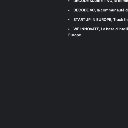
DECODE MARKETING
, la com
DECODE VC
, la communauté d
STARTUP IN EUROPE
, Track t
WE INNOVATE
, La base d'int
Europe