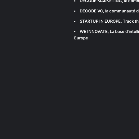
DECODE MARKETING
, la com
DECODE VC
, la communauté d
STARTUP IN EUROPE
, Track t
WE INNOVATE
, La base d'int
Europe