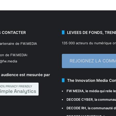
 CONTACTER
LEVEES DE FONDS, TREN
135 000 acteurs du numérique on
partenaire de FW.MEDIA
ion de FW.MEDIA:
REJOIGNEZ LA COM
n@fw.media
 audience est mesurée par
The Innovation Media C
FW MEDIA
, le média qui relie 
DECODE CYBER
, la communau
DECODE RH
, la communauté d