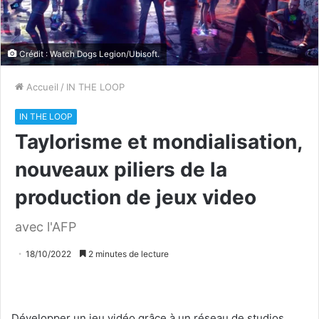
Crédit : Watch Dogs Legion/Ubisoft.
Accueil
/
IN THE LOOP
IN THE LOOP
Taylorisme et mondialisation,
nouveaux piliers de la
production de jeux video
avec l'AFP
18/10/2022
2 minutes de lecture
Développer un jeu vidéo grâce à un réseau de studios