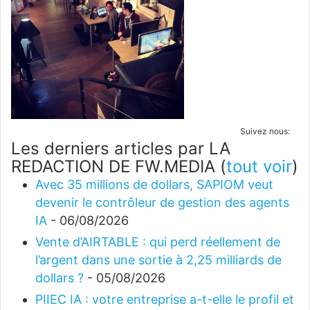
Suivez nous:
Les derniers articles par LA
REDACTION DE FW.MEDIA
(
tout voir
)
Avec 35 millions de dollars, SAPIOM veut
devenir le contrôleur de gestion des agents
IA
- 06/08/2026
Vente d’AIRTABLE : qui perd réellement de
l’argent dans une sortie à 2,25 milliards de
dollars ?
- 05/08/2026
PIIEC IA : votre entreprise a-t-elle le profil et