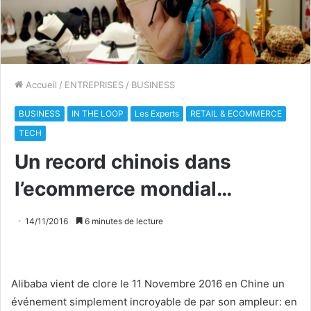
Accueil
/
ENTREPRISES
/
BUSINESS
BUSINESS
IN THE LOOP
Les Experts
RETAIL & ECOMMERCE
TECH
Un record chinois dans
l’ecommerce mondial…
14/11/2016
6 minutes de lecture
Alibaba vient de clore le 11 Novembre 2016 en Chine un
événement simplement incroyable de par son ampleur: en