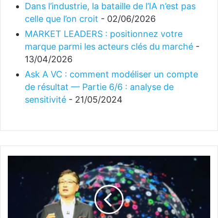
Dans l’industrie, la bataille de l’IA n’est pas
celle que l’on croit
- 02/06/2026
MARKET LEADERS : positionnez votre
marque parmi les acteurs clés du marché
-
13/04/2026
Ask A VC : comment modéliser un compte
de résultat — Partie 6/6 : analyse de
sensitivité
- 21/05/2024