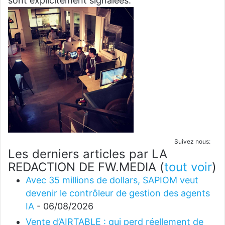
sont explicitement signalées.
Suivez nous:
Les derniers articles par LA
REDACTION DE FW.MEDIA
(
tout voir
)
Avec 35 millions de dollars, SAPIOM veut
devenir le contrôleur de gestion des agents
IA
- 06/08/2026
Vente d’AIRTABLE : qui perd réellement de