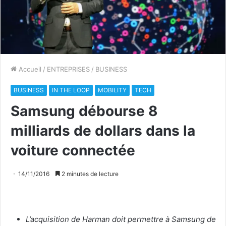
Accueil
/
ENTREPRISES
/
BUSINESS
BUSINESS
IN THE LOOP
MOBILITY
TECH
Samsung débourse 8
milliards de dollars dans la
voiture connectée
14/11/2016
2 minutes de lecture
L’acquisition de Harman doit permettre à Samsung de